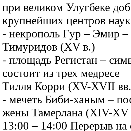
при великом Улугбеке доб
крупнейших центров науки
- некрополь Гур – Эмир –
Тимуридов (XV в.)
- площадь Регистан – сим
состоит из трех медресе 
Тилля Корри (XV-XVII вв.
- мечеть Биби-ханым – по
жены Тамерлана (XIV-XV 
13:00 – 14:00 Перерыв на