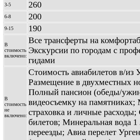
260
3-5
200
6-8
190
9-15
Все трансферты на комфортаб
В
Экскурсии по городам с про
стоимость
включено:
гидами
Стоимость авиабилетов в/из 
Размещение в двухместных но
Полный пансион (обеды/ужин
В
видеосъемку на памятниках;
стоимость
не
страховка и личные расходы;
включено:
билетов; Минеральная вода 1
переезды; Авиа перелет Урген