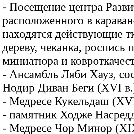
- Посещение центра Разви
расположенного в караван
находятся действующие тк
дереву, чеканка, роспись 
миниатюра и ковроткачест
- Ансамбль Ляби Хауз, со
Нодир Диван Беги (XVI в.
- Медресе Кукельдаш (XVI
- памятник Ходже Насред
- Медресе Чор Минор (XIX