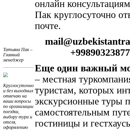
онлайн консультациям
Пак круглосуточно от
почте.
mail@uzbekistantra
Татьяна Пак –
+99890323877
Главный
менеджер
Еще один важный мо
– местная туркомпани
Круглосуточно
туристам, которых ин
и без выходных
отвечаю на
экскурсионные туры п
ваши вопросы
по организации
самостоятельным пут
поездки,
выбору тура и
гостиницы и гестхаус
отеля,
оформлению