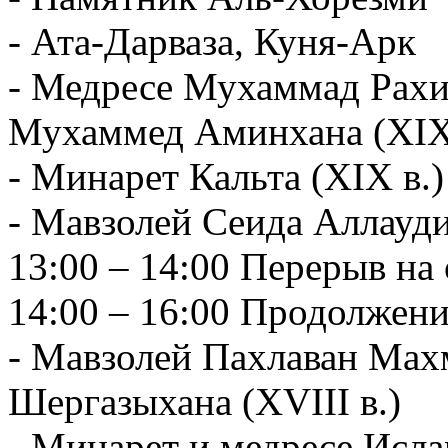
- Ата-Дарваза, Куня-Арк
- Медресе Мухаммад Рахим
Мухаммед Аминхана (XIX
- Минарет Кальта (XIX в.)
- Мавзолей Сеида Аллауди
13:00 – 14:00 Перерыв на
14:00 – 16:00 Продолжени
- Мавзолей Пахлаван Махм
Шергазыхана (XVIII в.)
- Минарет и медресе Исла