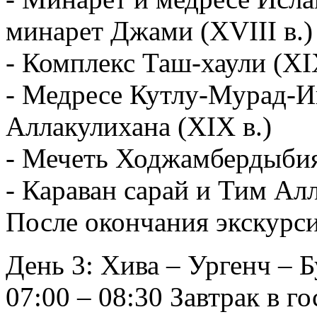
минарет Джами (XVIII в.)
- Комплекс Таш-хаули (XI
- Медресе Кутлу-Мурад-Ин
Аллакулихана (XIX в.)
- Мечеть Ходжамбердыбия 
- Караван сарай и Тим Алл
После окончания экскурси
День 3: Хива – Ургенч – Б
07:00 – 08:30 Завтрак в г