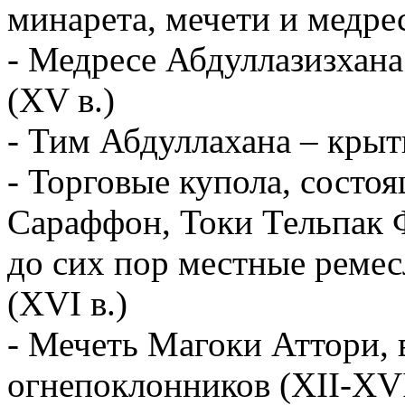
минарета, мечети и медрес
- Медресе Абдуллазизхана 
(XV в.)
- Тим Абдуллахана – крыт
- Торговые купола, состоя
Сараффон, Токи Тельпак 
до сих пор местные реме
(XVI в.)
- Мечеть Магоки Аттори, 
огнепоклонников (XII-XVI