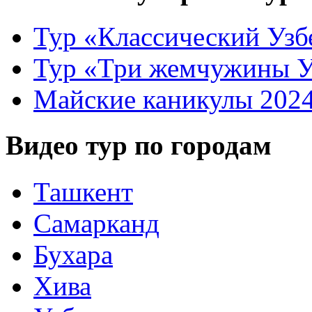
Тур «Классический Узб
Тур «Три жемчужины У
Майские каникулы 202
Видео тур по городам
Ташкент
Самарканд
Бухара
Хива