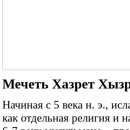
Плов – еда для настоящих ценителей и гурманов, любимцев форту
поклонников этого блюда так много ...
Мечеть Хазрет Хызр
Начиная с 5 века н. э., и
как отдельная религия и н