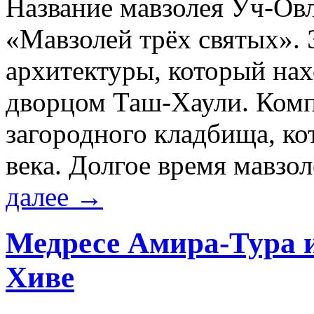
Название мавзолея Уч-Овл
«Мавзолей трёх святых».
архитектуры, который нах
дворцом Таш-Хаули. Комп
загородного кладбища, к
века. Долгое время мавз
далее
→
Медресе Амира-Тура 
Хиве