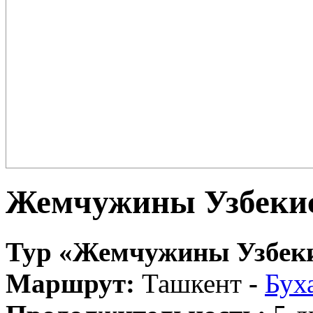
Плов – еда для настоящих ценителей и гурманов, любимцев форту
поклонников этого блюда так много ...
Жемчужины Узбеки
Тур «Жемчужины Узбеки
Маршрут:
Ташкент
-
Бух