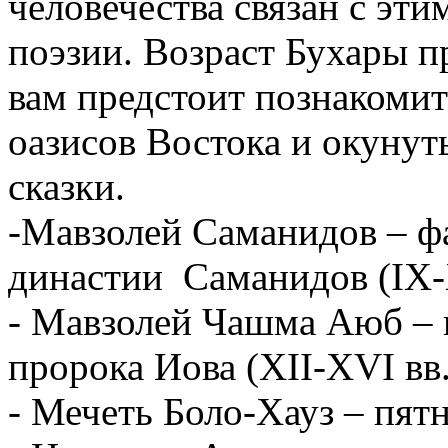
человечества связан с эти
поэзии. Возраст Бухары
п
вам предстоит познакомит
оазисов Востока и окунут
сказки.
-Мавзолей Саманидов – 
династии Саманидов (IX-
- Мавзолей Чашма Аюб – 
пророка Иова (XII-XVI вв.
- Мечеть Боло-Хауз – пят