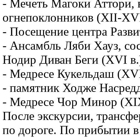
- Мечеть Магоки Аттори, 
огнепоклонников (XII-XVI
- Посещение центра Разви
- Ансамбль Ляби Хауз, со
Нодир Диван Беги (XVI в.
- Медресе Кукельдаш (XVI
- памятник Ходже Насред
- Медресе Чор Минор (XIX
После экскурсии, трансфе
по дороге. По прибытии в