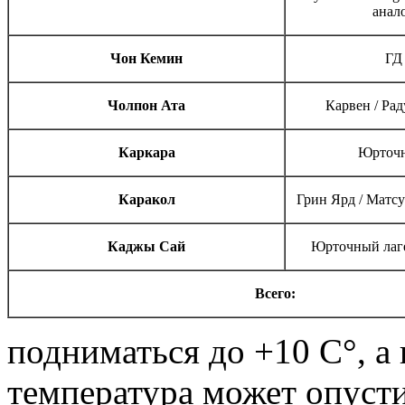
анал
Чон Кемин
ГД
Чолпон Ата
Карвен / Ра
Ка
ркара
Юрточн
Каракол
Грин Ярд / Матсу
Каджы Сай
Юрточный лаге
Всего:
подниматься до +10 C°, а
температура может опустит