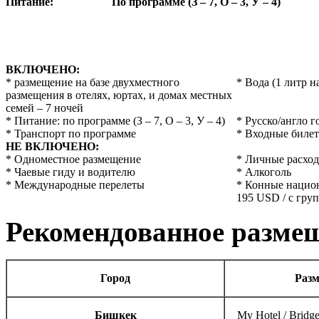
Питание
:
По программе (З – 7, О – 3, У – 4)
ВКЛЮЧЕНО:
* размещение на базе двухместного
* Вода (1 литр н
размещения в отелях, юртах, и домах местных
семей – 7 ночей
* Питание: по программе (З – 7, О – 3, У – 4)
* Русско/англо г
* Транспорт по программе
* Входные биле
НЕ ВКЛЮЧЕНО:
* Одноместное размещение
* Личные расхо
* Чаевые гиду и водителю
* Алкоголь
* Международные перелеты
* Конные нацио
195 USD / с груп
Рекомендованное разме
Город
Раз
Бишкек
My Hotel / Bridge