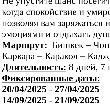
Не упустите шанс посетит
когда спокойствие и умир
позволяя вам заряжаться
эмоциями и отдыхать душ
Маршрут:
Бишкек – Чон
Каркара – Каракол – Кад
Длительность:
8 дней, 7
Фиксированные даты:
2
0
/04/202
5
-
27
/0
4
/202
5
1
4
/09/202
5
-
2
1
/09/202
5