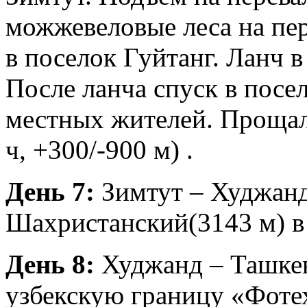
можжевеловые леса на пер
в поселок Гуйтанг. Ланч в
После ланча спуск в посе
местных жителей. Прощал
ч, +300/-900 м) .
День 7:
Зимтут – Худжанд.
Шахристанский(3143 м) в
День 8:
Худжанд – Ташкен
узбекскую границу «Фоте