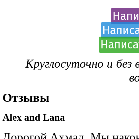
Напи
Написа
Написа
Круглосуточно и без
в
Отзывы
Alex and Lana
Дорогой Ахмад, Мы након