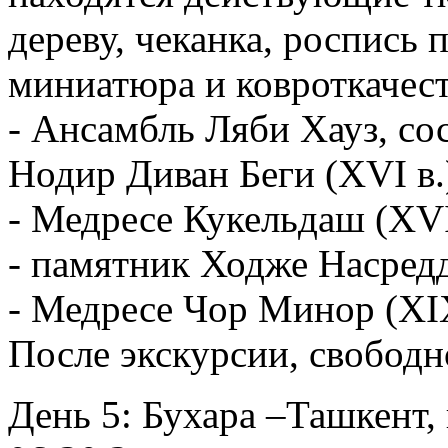
дереву, чеканка, роспись 
миниатюра и ковроткачест
- Ансамбль Ляби Хауз, со
Нодир Диван Беги (XVI в.
- Медресе Кукельдаш (XVI
- памятник Ходже Насред
- Медресе Чор Минор (XIX
После экскурсии, свободн
День 5: Бухара –Ташкент,