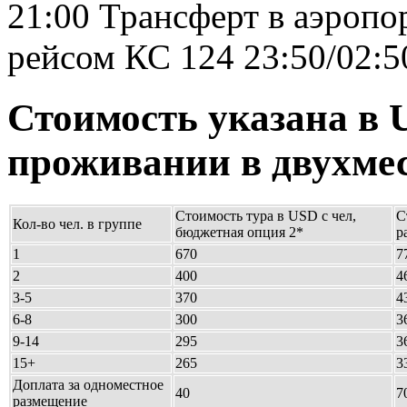
21:00 Трансферт в аэропо
рейсом КС 124 23:50/02:5
Стоимость указана в 
проживании в двухме
Стоимость тура в USD с чел,
С
Кол-во чел. в группе
бюджетная опция 2*
р
1
670
7
2
400
4
3-5
370
4
6-8
300
3
9-14
295
3
15+
265
3
Доплата за одноместное
40
7
размещение