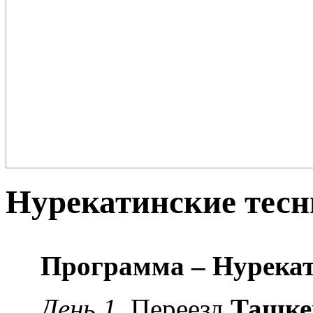
Плов – еда для настоящих ценителей и гурманов, любимцев форту
поклонников этого блюда так много ...
Нурекатинские тес
Программа – Нурекат
День 1
. Переезд
Ташк