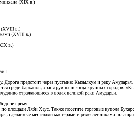
минхана (XIX в.)
(XVIII в.)
жами (XVIII в.)
XIX в.)
ай 1
хару. Дорога предстоит через пустыню Кызылкум и реку Амудар
тся среди барханов, храня руины некогда крупных городов. «Кы
ичудливо отражающиеся в водах великой реки Амударьи.
бодное время.
по площади Ляби Хаус. Также посетите торговые купола Бухарс
иры, сделанные местными мастерами и ремесленниками по стари