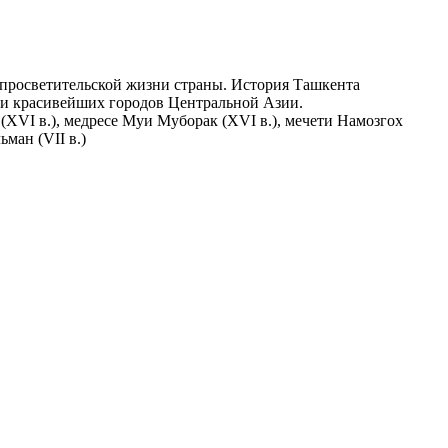
 просветительской жизни страны. История Ташкента
х и красивейших городов Центральной Азии.
(XVI в.), медресе Муи Муборак (XVI в.), мечети Намозгох
ман (VII в.)