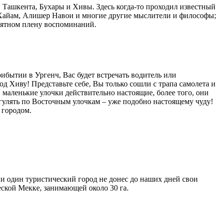
 Ташкента, Бухары и Хивы. Здесь когда-то проходил известный
Хайам, Алишер Навои и многие другие мыслители и философы;
риятном плену воспоминаний.
ибытии в Ургенч, Вас будет встречать водитель или
од Хиву! Представьте себе, Вы только сошли с трапа самолета и
 маленькие улочки действительно настоящие, более того, они
 гулять по Восточным улочкам – уже подобно настоящему чуду!
 городом.
ни один туристический город не донес до наших дней свои
еской Мекке, занимающей около 30 га.