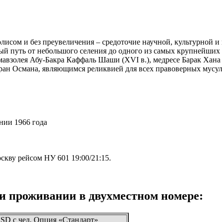
лисом и без преувеличения – средоточие научной, культурной и
вный путь от небольшого селения до одного из самых крупнейши
авзолея Абу-Бакра Каффаль Шаши (XVI в.), медресе Барак Хана 
оран Османа, являющимся реликвией для всех правоверных мусуль
нии 1966 года
оскву рейсом НУ 601 19:00/21:15.
ри проживании в двухместном номере:
USD с чел, Опция «Стандарт»