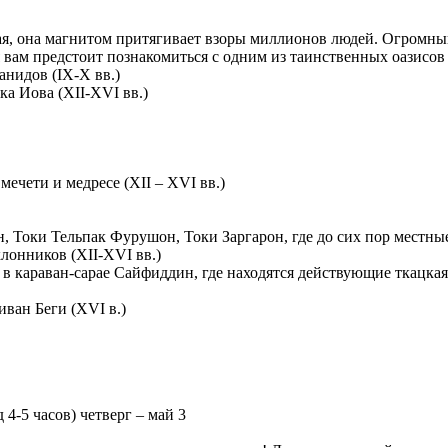
ная, она магнитом притягивает взоры миллионов людей. Огромный
я вам предстоит познакомиться с одним из таинственных оазисов
нидов (IX-X вв.)
а Иова (XII-XVI вв.)
ечети и медресе (XII – XVI вв.)
н, Токи Тельпак Фурушон, Токи Заргарон, где до сих пор местны
лонников (XII-XVI вв.)
 караван-сарае Сайфиддин, где находятся действующие ткацкая ма
иван Беги (XVI в.)
 4-5 часов) четверг – май 3