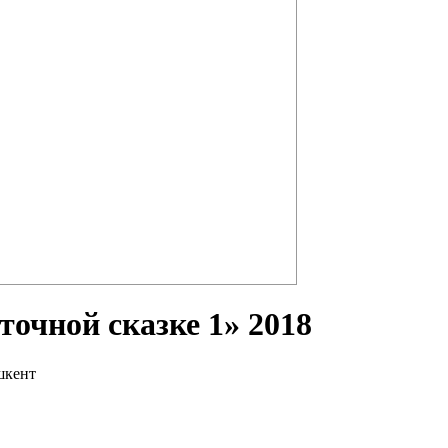
ны, воинов и философов. Не зря же среди
очной сказке 1» 2018
шкент