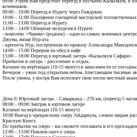
09:00 Утром Вам предстоит переезд в пустыню Кызылкум, и пос
кочевников.
09:00 – 10:00 Переезд в Нурату через Гиждуван.
10:00 – 11:00 Посещение гончарной мастерской потомственных
11:00 – 13:00 Переезд в Нурату
13:00 – 14:00 Обзорная экскурсия в Нурате
- комплекс «Чашма» (родник) – один из самых значимых центро
Джума, мазар Нур-ата
- крепость Нур, построенная по приказу Александра Македонск
14:00 – 15:00 Перерыв на обед в кафе
15:00 – 18:00 Переезд в юртовый лагерь «Кызылкум Сафари»
Прибытие в лагерь – расселение и отдых.
Катание на верблюдах (10-15 минут) в зависимости от погодны
Вечером – ужин под открытым небом, блистающим тысячью зв
После ужина, у костра Вам исполнит свои песни местный акын
День 6: Юртовый лагерь – Самарканд – 270 км, (переезд 5 часов
08:00 – 09:00 Завтрак в юртовом лагере
Катание на верблюдах (10-15 минут)
10:00 Выезд к прекрасному озеру Айдаркуль, словно мираж ра
Красную Книгу
По прибытии на озеро – вы сможете поплавать в его прохладно
12:00 – 13:00 Пикник-ланч у озера.