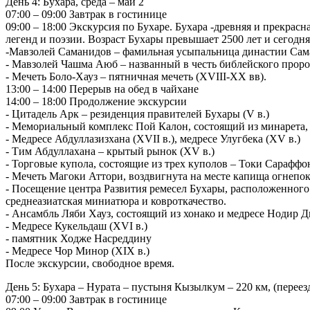
День 4: Бухара, среда – май 2
07:00 – 09:00 Завтрак в гостинице
09:00 – 18:00 Экскурсия по Бухаре. Бухара -древняя и прекрас
легенд и поэзии. Возраст Бухары превышает 2500 лет и сегодн
-Мавзолей Саманидов – фамильная усыпальница династии Сама
- Мавзолей Чашма Аюб – названный в честь библейского пророк
- Мечеть Боло-Хауз – пятничная мечеть (XVIII-XX вв).
13:00 – 14:00 Перерыв на обед в чайхане
14:00 – 18:00 Продолжение экскурсии
- Цитадель Арк – резиденция правителей Бухары (V в.)
- Мемориальный комплекс Пой Калон, состоящий из минарета, м
- Медресе Абдуллазизхана (XVII в.), медресе Улугбека (XV в.)
- Тим Абдуллахана – крытый рынок (XV в.)
- Торговые купола, состоящие из трех куполов – Токи Сараффо
- Мечеть Магоки Аттори, воздвигнута на месте капища огнепок
- Посещение центра Развития ремесел Бухары, расположенного в
среднеазиатская миниатюра и ковроткачество.
- Ансамбль Ляби Хауз, состоящий из хонако и медресе Нодир Д
- Медресе Кукельдаш (XVI в.)
- памятник Ходже Насреддину
- Медресе Чор Минор (XIX в.)
После экскурсии, свободное время.
День 5: Бухара – Нурата – пустыня Кызылкум – 220 км, (переезд
07:00 – 09:00 Завтрак в гостинице