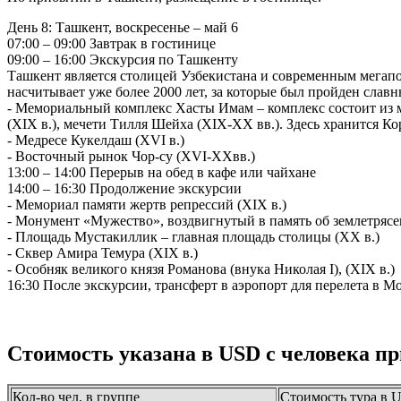
День 8: Ташкент, воскресенье – май 6
07:00 – 09:00 Завтрак в гостинице
09:00 – 16:00 Экскурсия по Ташкенту
Ташкент является столицей Узбекистана и современным мегапо
насчитывает уже более 2000 лет, за которые был пройден сла
- Мемориальный комплекс Хасты Имам – комплекс состоит из м
(XIX в.), мечети Тилля Шейха (XIX-XX вв.). Здесь хранится К
- Медресе Кукелдаш (XVI в.)
- Восточный рынок Чор-су (XVI-XXвв.)
13:00 – 14:00 Перерыв на обед в кафе или чайхане
14:00 – 16:30 Продолжение экскурсии
- Мемориал памяти жертв репрессий (XIX в.)
- Монумент «Мужество», воздвигнутый в память об землетрясе
- Площадь Мустакиллик – главная площадь столицы (XX в.)
- Сквер Амира Темура (XIX в.)
- Особняк великого князя Романова (внука Николая I), (XIX в.)
16:30 После экскурсии, трансферт в аэропорт для перелета в М
Стоимость указана в USD с человека п
Кол-во чел. в группе
Стоимость тура в 