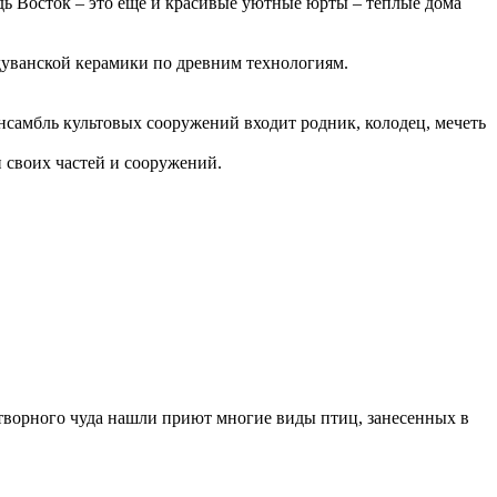
едь Восток – это ещё и красивые уютные юрты – теплые дома
дуванской керамики по древним технологиям.
нсамбль культовых сооружений входит родник, колодец, мечеть
 своих частей и сооружений.
отворного чуда нашли приют многие виды птиц, занесенных в