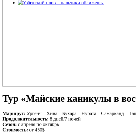
Узбекский плов – пальчики оближешь.
Плов – еда для настоящих ценителей и гурманов, любимцев форту
поклонников этого блюда так много ...
Тур «Майские каникулы в вост
Маршрут:
Ургенч – Хива – Бухара – Нурата – Самарканд – Та
Продолжительность:
8 дней/7 ночей
Сезон:
с апреля по октябрь
Cтоимость:
от 450$