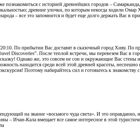
же познакомиться с историей древнейших городов – Самарканда,
кальностью; древние улочки, по которым некогда ходили Омар 
народа – все это запомнится и будет еще долго держать Вас в п
/20:10. По прибытии Вас доставят в сказочный город Хиву. По пр
vel Discoveries”. После теплой встречи, мы перевезем Вас в гор
казку! Однако же, это совсем не сон и окружающие Вас стены и
можность находится среди всей этой древней красоты, неспешно
 экскурсия! Поэтому набирайтесь сил и готовьтесь к знакомству с
ендующий на звание «восьмого чуда света». И это оправданно, 
ивы – Ичан-Кала вмещает все самое интересное в этой туристич
ла