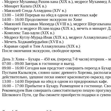
- Медресе Мухаммад Рахим-хана (XIX в.), медресе Мухаммед А
- Минарет Кальта (XIX в.)
- Мавзолей Сеида Аллаудина (XIV в.)
13:00 – 14:00 Перерыв на обед в одном из местных кафе
14:00 – 16:00 Продолжение экскурсии по Хиве
- Мавзолей Пахлаван Махмуда (XVIII в.), медресе Шергазыхана 
- Минарет и медресе Ислам-ходжа (XIX в.), мечеть и минарет Д
- Комплекс Таш-хаули (XIX в.)
- Медресе Кутлу-Мурад-Инак (XIX в.), медресе Аллакулихана (
- Мечеть Ходжамбердыбия (XVII в.)
- Караван сарай и Тим Аллакулихана (XIX в.)
После окончания экскурсии, свободное время.
День 3: Хива – Бухара – 450 км, (переезд 7-8 часов) вторник – м
07:00 – 09:00 Завтрак в гостинице и выезд.
09:00 – 16:00 Сегодня вам предстоит совершить переезд в Бу
Пустыня Кызылкум, словно оазис древнего Хорезма, располагае
действительно, здешние пески имеют красноватую окраску, пр
13:00 – 14:00 Перерыв на обед в одном из придорожных кафе.
16:00 – 17:00 Прибытие в Бухару. Размещение в гостинице. Сво
Рекомендуем Вам совершить самостоятельную пешую прогулку 
Шелкового Пути, где Вы сможете приобрести подарки и сувен