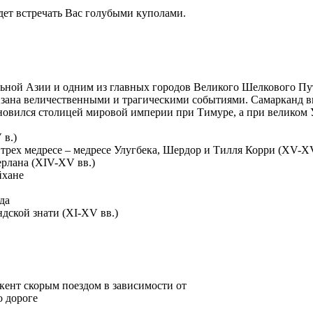
дет встречать Вас голубыми куполами.
ной Азии и одним из главных городов Великого Шелкового Пути
изана величественными и трагическими событиями. Самарканд в
ановился столицей мировой империи при Тимуре, а при великом 
 в.)
 трех медресе – медресе Улугбека, Шердор и Тилля Корри (XV-XV
ерлана (XIV-XV вв.)
йхане
да
дской знати (XI-XV вв.)
шкент скорым поездом в зависимости от
о дороге