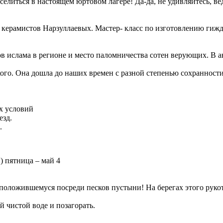
елиться в настоящем юртовом лагере! Да-да, не удивляйтесь, в
 керамистов Нарзуллаевых. Мастер- класс по изготовлению гиж
в ислама в регионе и место паломничества сотен верующих. В а
ого. Она дошла до наших времен с разной степенью сохранности
х условий
езд.
.
) пятница – май 4
сположившемуся посреди песков пустыни! На берегах этого рук
й чистой воде и позагорать.