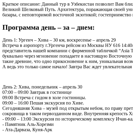
Краткое описание: Данный тур в Узбекистан позволит Вам бли
Великий Шелковый Путь. Архитектура, поражающая своей уни
базары, с неповторимой восточной экзотикой; гостеприимство 
Программа день – за – днем:
День 1: Ургенч – Хива – 30 км, воскресенье – апрель 29
Встреча в аэропорту г.Ургенча рейсом из Москвы НУ 616 14:40
представитель нашей компании с фирменной табличкой “Asia Tra
буквально через мгновение попадаете в настоящую Восточную с
такие древние, что одно прикосновение к ним, уникальная воз
А ведь это только самое начало! Завтра Вас ждет увлекательная
День 2: Хива, понедельник – апрель 30
07:00 – 09:00 Завтрак в гостинице
09:00 Встреча с гидом в холе гостиницы.
09:00 – 16:00 Пешая экскурсия по Хиве.
Сегодняшняя Хива – музей под открытым небом, по праву прет
сокровища в таком первозданном виде. Внутренняя крепость Х
- 09:00 – 13:00 Экскурсия по историческому комплексу Ичан-ка
- Памятник Аль-Хорезми
- Ата-Дарваза, Куня-Арк