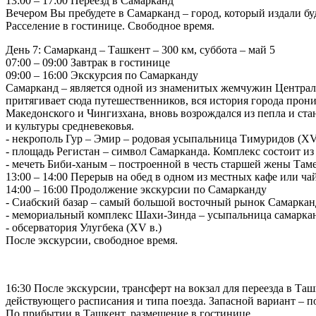
13:00 – 17:00 Переезд в Самарканд
Вечером Вы пребудете в Самарканд – город, который издали бу
Расселение в гостинице. Свободное время.
День 7: Самарканд – Ташкент – 300 км, суббота – май 5
07:00 – 09:00 Завтрак в гостинице
09:00 – 16:00 Экскурсия по Самарканду
Самарканд – является одной из знаменитых жемчужин Централь
притягивает сюда путешественников, вся история города прон
Македонского и Чингизхана, вновь возрождался из пепла и ст
и культуры средневековья.
- некрополь Гур – Эмир – родовая усыпальница Тимуридов (XV
- площадь Регистан – символ Самарканда. Комплекс состоит из
- мечеть Биби-ханым – построенной в честь старшей жены Там
13:00 – 14:00 Перерыв на обед в одном из местных кафе или ча
14:00 – 16:00 Продолжение экскурсии по Самарканду
- Сиабский базар – cамый большой восточный рынок Самаркан
- мемориальный комплекс Шахи-Зинда – усыпальница самаркан
- обсерватория Улугбека (XV в.)
После экскурсии, свободное время.
16:30 После экскурсии, трансферт на вокзал для переезда в Та
действующего расписания и типа поезда. Запасной вариант – п
По прибытии в Ташкент, размещение в гостинице.