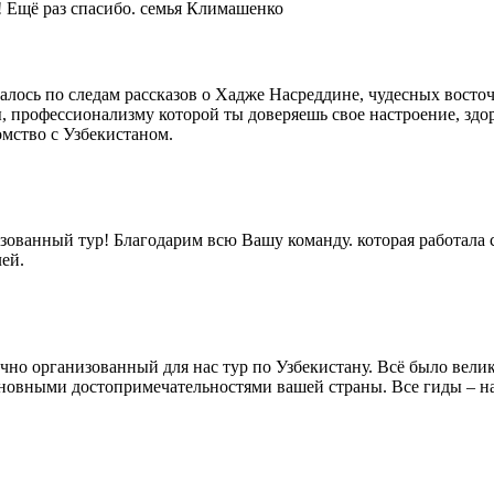
 Ещё раз спасибо. семья Климашенко
алось по следам рассказов о Хадже Насреддине, чудесных восто
 профессионализму которой ты доверяешь свое настроение, здор
омство с Узбекистаном.
зованный тур! Благодарим всю Вашу команду. которая работала 
ей.
ично организованный для нас тур по Узбекистану. Всë было вел
сновными достопримечательностями вашей страны. Все гиды – 