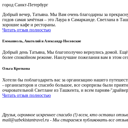
город Санкт-Петербург
Добрый вечер, Татьяна. Мы Вам очень благодарны за прекрасну
гидов самая зачётная – это Лаура в Самарканде. Светлана в Т
хорошие кафе и рестораны.
Читать отзыв полностью
Емманюэль, Анатолий и Александр Носовские
Добрый день Татьяна, Мы благополучно вернулись домой. Ещё 
более спокойном режиме. Наилучшие пожелания вам в этом се
Ольга Кроткова
Хотели бы поблагодарить вас за организацию нашего путешеств
- организаторов и спасибо большое, все сюрпризы были прият
очаровательной Светлане из Ташкента, и всем парням-"драйвер
Читать отзыв полностью
Друзья, огромное искреннее спасибо (!) всем, кто оставил о
mail@uzbekistantravel.ru - Мы стараемся публиковать все отз