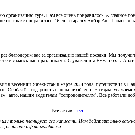
ю организацию тура. Нам всё очень понравилось. А главное пон
ашкенте также понравилась. Очень старался Акбар Ака. Помогал н
раз благодарим вас за организацию нашей поездки. Мы получил
зоне и с майскими праздниками! С уважением Емманюэль, Анат
ия в весенний Узбекистан в марте 2024 года, путешествия в На
ные. Особая благодарность нашим незабвенным гидам: уважаемо
ам" авто, нашим водителям-"сопроводителям". Все работали доб
Все отзывы
тут
тзыв или только планирует его написать. Нам действительно ва
ывы, особенно с фотографиями