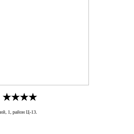
ны, воинов и философов. Не зря же среди
нте ★★★★
ий, 1, район Ц-13.