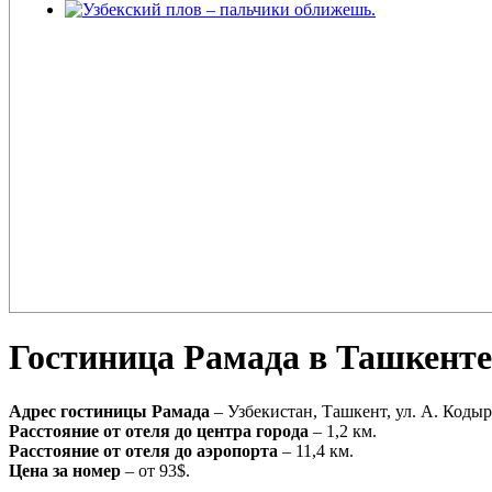
Узбекский плов – пальчики оближешь.
Плов – еда для настоящих ценителей и гурманов, любимцев форту
поклонников этого блюда так много ...
Гостиница Рамада в Ташке
Адрес гостиницы Рамада
– Узбекистан, Ташкент, ул. А. Кодыр
Расстояние от отеля до центра города
– 1,2 км.
Расстояние от отеля до аэропорта
– 11,4 км.
Цена за номер
– от 93$.