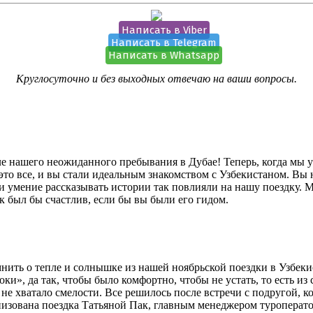
Написать в Viber
Написать в Telegram
Написать в Whatsapp
Круглосуточно и без выходных отвечаю на ваши вопросы.
 нашего неожиданного пребывания в Дубае! Теперь, когда мы ус
– это все, и вы стали идеальным знакомством с Узбекистаном. Вы
умение рассказывать истории так повлияли на нашу поездку. Мы
 был бы счастлив, если бы вы были его гидом.
ить о тепле и солнышке из нашей ноябрьской поездки в Узбекис
роки», да так, чтобы было комфортно, чтобы не устать, то есть 
 не хватало смелости. Все решилось после встречи с подругой, к
анизована поездка Татьяной Пак, главным менеджером туроперато