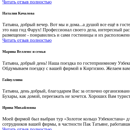
Читать отзыв полностью
Наталия Качалова
Татьяна, добрый вечер. Вот мы и дома...а душой все ещё в го
это наш гид Фарух! Профессионал своего дела, интересный ра
размещение - понравились и сами гостиницы и их расположени
Читать отзыв полностью
Марина Веллеюс и семья
Татьяна, добрый день! Наша поездка по гостеприимному Узбек
Обдумываем поездку с вашей фирмой в Киргизию. Желаем вам, 
Гайнуллина
Татьяна, день добрый, благодарим Вас за отлично организованн
Бухары, как домой, переезжать не хочется. Хороших Вам турис
Ирина Михайловна
Моей фирмой был выбран тур «Золотое кольцо Узбекистана» дл
сотрудников вашей фирмы, в частности Пак Татьяне, работавше
Читать отзыв полностью