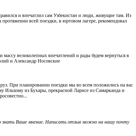
равился и впечатлил сам Узбекистан и люди, живущие там. Из
а протяжении всей поездки, в юртовом лагере, рекомендовал
и массу великолепных впечатлений и рады будем вернуться в
олий и Александр Носовские
вруз. При планировании поездки мы во всем положились на вас
му Ильхому из Бухары, прекрасной Ларисе из Самарканда и
росовестно...
жно знать Ваше мнение. Написать отзыв можно на нашу почту