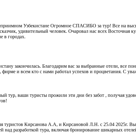
степриимном Узбекистане Огромное СПАСИБО за тур! Все на высш
ссказчик, удивительный человек. Очаровал нас всех Восточная 
е в городах.
истану закончилась. Благодарим вас за выбранные отели, все п
фирме и всем кто с нами работал успехов и процветания. С ув
ый тур, ваши туристы прожили эти дни без забот , получая удово
тов!
я туристов Кирсанова А.А, и Кирсановой Л.Н. с 25.04 2025г. 
й над разработкой тура, включая бронирование шикарных отелей 