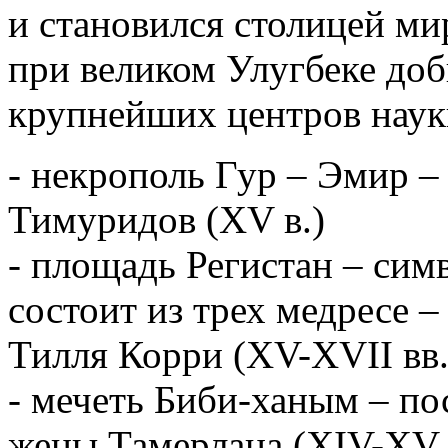
и становился столицей ми
при великом Улугбеке доб
крупнейших центров науки
- некрополь Гур – Эмир –
Тимуридов (XV в.)
- площадь Регистан – сим
состоит из трех медресе 
Тилля Корри (XV-XVII вв.
- мечеть Биби-ханым – по
жены Тамерлана (XIV-XV 