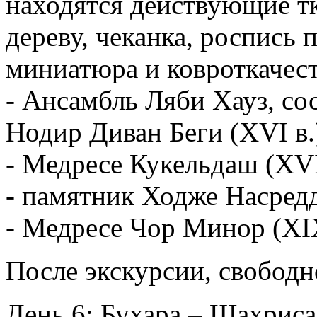
находятся действующие тк
дереву, чеканка, роспись 
миниатюра и ковроткачест
- Ансамбль Ляби Хауз, со
Нодир Диван Беги (XVI в.
- Медресе Кукельдаш (XVI
- памятник Ходже Насред
- Медресе Чор Минор (XIX
После экскурсии, свободн
День 6: Бухара – Шахриса