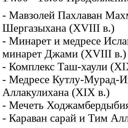
- Мавзолей Пахлаван Махм
Шергазыхана (XVIII в.)
- Минарет и медресе Исла
минарет Джами (XVIII в.)
- Комплекс Таш-хаули (XI
- Медресе Кутлу-Мурад-Ин
Аллакулихана (XIX в.)
- Мечеть Ходжамбердыбия 
- Караван сарай и Тим Алл