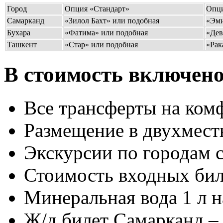
Город
Опция «Стандарт»
Опци
Самарканд
«Зилол Бахт» или подобная
«Эми
Бухара
«Фатима» или подобная
«Дев
Ташкент
«Стар» или подобная
«Рак
В стоимость включено
Все трансферты на ком
Размещение в двухмест
Экскурсии по городам 
Стоимость входных бил
Минеральная вода 1 л 
Ж/д билет Самарканд –