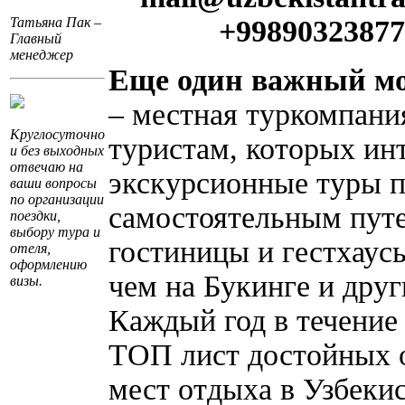
Татьяна Пак –
+99890323877
Главный
менеджер
Еще один важный мо
– местная туркомпани
Круглосуточно
туристам, которых ин
и без выходных
отвечаю на
экскурсионные туры п
ваши вопросы
по организации
самостоятельным пут
поездки,
выбору тура и
гостиницы и гестхаус
отеля,
оформлению
чем на Букинге и дру
визы.
Каждый год в течение
ТОП лист достойных о
мест отдыха в Узбеки