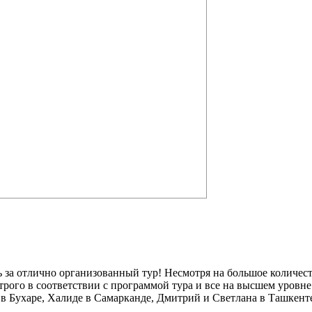
ны, воинов и философов. Не зря же среди
за отлично организованный тур! Несмотря на большое количест
строго в соответствии с программой тура и все на высшем уровне
 в Бухаре, Халиде в Самарканде, Дмитрий и Светлана в Ташкен