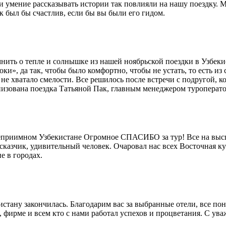
умение рассказывать истории так повлияли на нашу поездку. Мы
 был бы счастлив, если бы вы были его гидом.
ить о тепле и солнышке из нашей ноябрьской поездки в Узбекис
роки», да так, чтобы было комфортно, чтобы не устать, то есть 
 не хватало смелости. Все решилось после встречи с подругой, к
анизована поездка Татьяной Пак, главным менеджером туроперато
степриимном Узбекистане Огромное СПАСИБО за тур! Все на высш
ссказчик, удивительный человек. Очаровал нас всех Восточная 
е в городах.
истану закончилась. Благодарим вас за выбранные отели, все п
фирме и всем кто с нами работал успехов и процветания. С ув