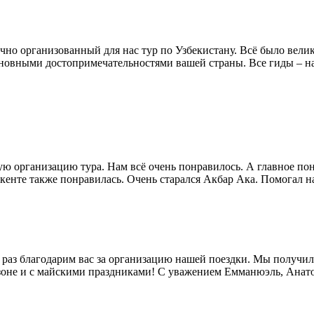
ично организованный для нас тур по Узбекистану. Всë было вел
сновными достопримечательностями вашей страны. Все гиды – 
ю организацию тура. Нам всё очень понравилось. А главное пон
ашкенте также понравилась. Очень старался Акбар Ака. Помогал н
раз благодарим вас за организацию нашей поездки. Мы получил
зоне и с майскими праздниками! С уважением Емманюэль, Анат