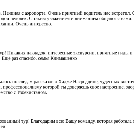
. Начиная с аэропорта. Очень приятный водитель нас встретил. 
дой человек. С таким уважением и вниманием общался с нами. 
хании. Очень интересно.
тур! Никаких накладок, интересные экскурсии, приятные гиды и
 Ещё раз спасибо. семья Климашенко
алось по следам рассказов о Хадже Насреддине, чудесных восто
 профессионализму которой ты доверяешь свое настроение, здор
омство с Узбекистаном.
зованный тур! Благодарим всю Вашу команду. которая работала 
ей.