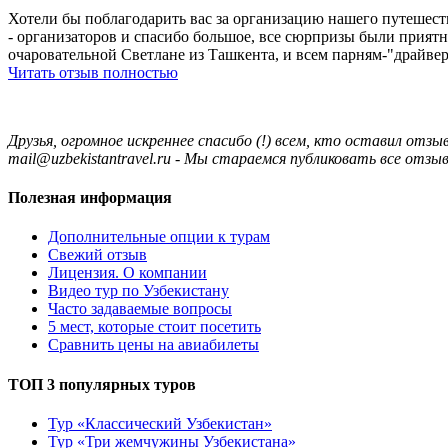
Хотели бы поблагодарить вас за организацию нашего путешеств
- организаторов и спасибо большое, все сюрпризы были прият
очаровательной Светлане из Ташкента, и всем парням-"драйвер
Читать отзыв полностью
Друзья, огромное искреннее спасибо (!) всем, кто оставил о
mail@uzbekistantravel.ru - Мы стараемся публиковать все отз
Полезная информация
Дополнительные опции к турам
Свежий отзыв
Лицензия. О компании
Видео тур по Узбекистану
Часто задаваемые вопросы
5 мест, которые стоит посетить
Сравнить цены на авиабилеты
ТОП 3 популярных туров
Тур «Классический Узбекистан»
Тур «Три жемчужины Узбекистана»