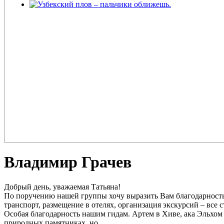
Узбекский плов – пальчики оближешь.
Плов – еда для настоящих ценителей и гурманов, любимцев форту
поклонников этого блюда так много ...
Владимир Грачев
Добрый день, уважаемая Татьяна!
По поручению нашей группы хочу выразить Вам благодарность 
транспорт, размещение в отелях, организация экскурсий – все 
Особая благодарность нашим гидам. Артем в Хиве, ака Эльхом
природных памятниках, но