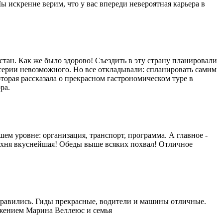
 искренне верим, что у вас впереди невероятная карьера в
тан. Как же было здорово! Съездить в эту страну планировали
из серии невозможного. Но все откладывали: спланировать самим
оторая рассказала о прекрасном гастрономическом туре в
ра.
ем уровне: организация, транспорт, программа. А главное -
кухня вкуснейшая! Обеды выше всяких похвал! Отличное
онравились. Гиды прекрасные, водители и машины отличные.
ажением Марина Веллеюс и семья