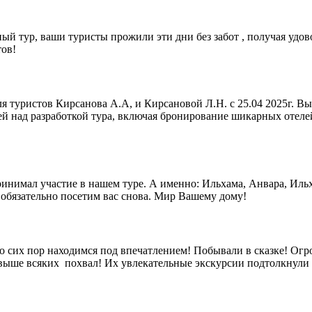
ый тур, ваши туристы прожили эти дни без забот , получая удово
тов!
я туристов Кирсанова А.А, и Кирсановой Л.Н. с 25.04 2025г. 
й над разработкой тура, включая бронирование шикарных отелей 
принимал участие в нашем туре. А именно: Ильхама, Анвара, Иль
 обязательно посетим вас снова. Мир Вашему дому!
о сих пор находимся под впечатлением! Побывали в сказке! Огро
ы- выше всяких похвал! Их увлекательные экскурсии подтолкнул