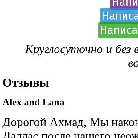
Напи
Написа
Написа
Круглосуточно и без
в
Отзывы
Alex and Lana
Дорогой Ахмад, Мы након
Даллас после нашего нео