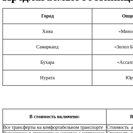
Город
Опц
Хива
«Минор
Самарканд
«Зилол Б
Бухара
«Ассал
Нурата
Юрт
В стоимость включено:
В
Все трансферты на комфортабельном транспорте
Стоимость а