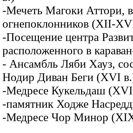
-Мечеть Магоки Аттори, в
огнепоклонников (XII-XVI
-Посещение центра Развит
расположенного в караван
- Ансамбль Ляби Хауз, со
Нодир Диван Беги (XVI в.
-Медресе Кукельдаш (XVI 
-памятник Ходже Насред
-Медресе Чор Минор (XIX