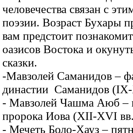
человечества связан с эти
поэзии. Возраст Бухары п
вам предстоит познакомит
оазисов Востока и окунут
сказки.
-Мавзолей Саманидов – 
династии Саманидов (IX-
- Мавзолей Чашма Аюб – 
пророка Иова (XII-XVI вв.
- Мечеть Боло-Хауз – пят