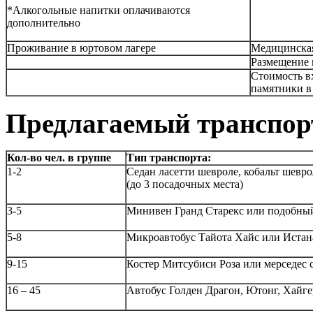
*Алкогольные напитки оплачиваются
дополнительно
Проживание в юртовом лагере
Медицинская
Размещение 
Стоимость в
памятники в
Предлагаемый транспор
Кол-во чел. в группе
Тип транспорта:
1-2
Седан ласетти шевроле, кобальт шевр
(до 3 посадочных места)
3-5
Минивен Гранд Старекс или подобный 
5-8
Микроавтобус Тайота Хайс или Истана
9-15
Костер Митсубиси Роза или мерседес 
16 – 45
Автобус Голден Драгон, Ютонг, Хайге