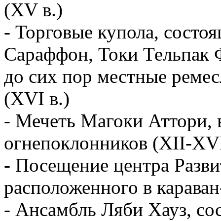
(XV в.)
- Торговые купола, состоя
Сараффон, Токи Тельпак 
до сих пор местные реме
(XVI в.)
- Мечеть Магоки Аттори, 
огнепоклонников (XII-XVI
- Посещение центра Разви
расположенного в карава
- Ансамбль Ляби Хауз, со