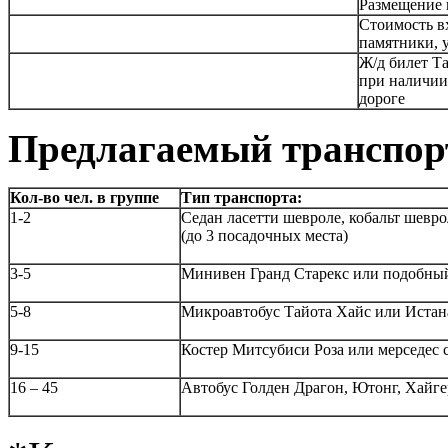
Размещение 
Стоимость в
памятники, 
Ж/д билет Т
при наличии
дороге
Предлагаемый транспор
Кол-во чел. в группе
Тип транспорта:
1-2
Седан ласетти шевроле, кобальт шевр
(до 3 посадочных места)
3-5
Минивен Гранд Старекс или подобный 
5-8
Микроавтобус Тайота Хайс или Истана
9-15
Костер Митсубиси Роза или мерседес 
16 – 45
Автобус Голден Драгон, Ютонг, Хайге