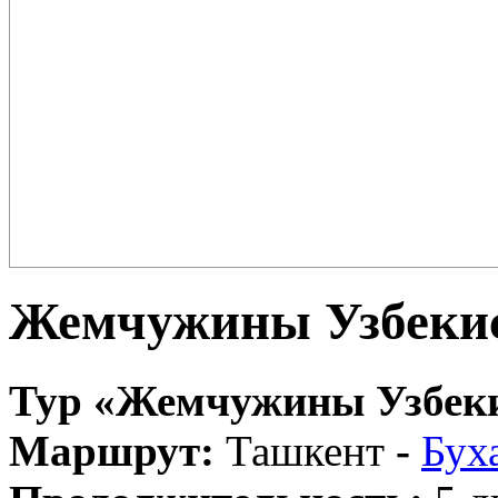
Плов – еда для настоящих ценителей и гурманов, любимцев форту
поклонников этого блюда так много ...
Жемчужины Узбекис
Тур «Жемчужины Узбеки
Маршрут:
Ташкент
-
Бух