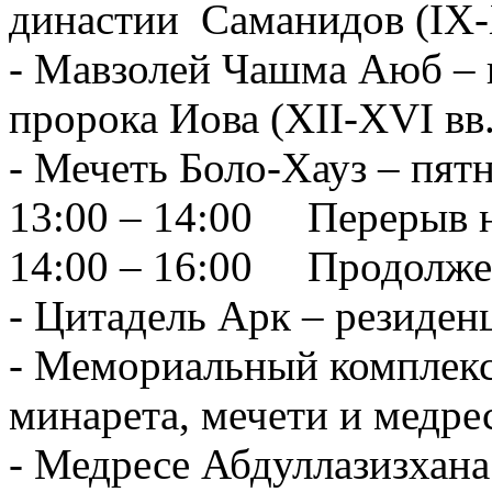
династии Саманидов (IX-
- Мавзолей Чашма Аюб – 
пророка Иова (XII-XVI вв.
- Мечеть Боло-Хауз – пят
13:00 – 14:00 Перерыв н
14:00 – 16:00 Продолже
- Цитадель Арк – резиден
- Мемориальный комплекс
минарета, мечети и медрес
- Медресе Абдуллазизхана 