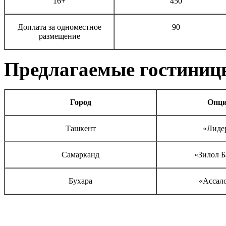
16+
450
Доплата за одноместное
90
размещение
Предлагаемые гостиниц
Город
О
пц
Ташкент
«Лиде
Самарканд
«Зилол Б
Бухара
«Ассал