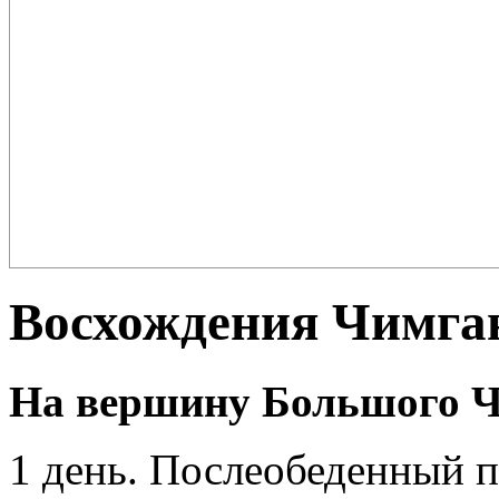
Плов – еда для настоящих ценителей и гурманов, любимцев форту
поклонников этого блюда так много ...
Восхождения Чимга
На вершину Большого Ч
1 день. Послеобеденный п