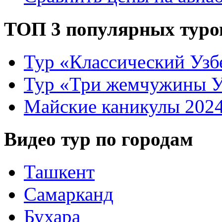
ТОП 3 популярных туро
Тур «Классический Узб
Тур «Три жемчужины У
Майские каникулы 202
Видео тур по городам
Ташкент
Самарканд
Бухара