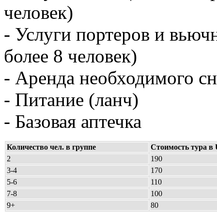
человек)
- Услуги портеров и вью
более 8 человек)
- Аренда необходимого с
- Питание (ланч)
- Базовая аптечка
Количество чел. в группе
Стоимость тура в 
2
190
3-4
170
5-6
110
7-8
100
9+
80