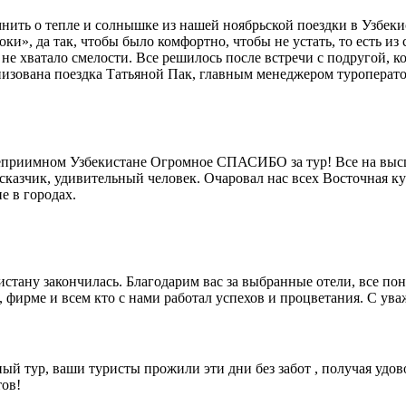
ить о тепле и солнышке из нашей ноябрьской поездки в Узбекис
роки», да так, чтобы было комфортно, чтобы не устать, то есть 
 не хватало смелости. Все решилось после встречи с подругой, к
анизована поездка Татьяной Пак, главным менеджером туроперато
степриимном Узбекистане Огромное СПАСИБО за тур! Все на высш
ссказчик, удивительный человек. Очаровал нас всех Восточная 
е в городах.
истану закончилась. Благодарим вас за выбранные отели, все п
фирме и всем кто с нами работал успехов и процветания. С ув
ый тур, ваши туристы прожили эти дни без забот , получая удово
тов!