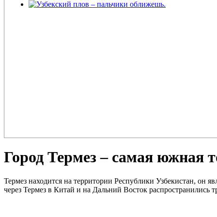
Узбекский плов – пальчики оближешь.
Плов – еда для настоящих ценителей и гурманов, любимцев форту
поклонников этого блюда так много ...
Город Термез – самая южная т
Термез находится на территории Республики Узбекистан, он я
через Термез в Китай и на Дальний Восток распространились т