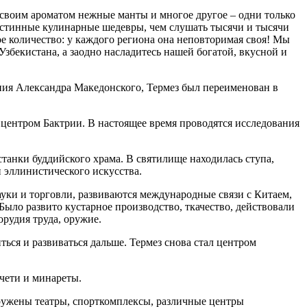
 своим ароматом нежные манты и многое другое – одни только
истинные кулинарные шедевры, чем слушать тысячи и тысячи
ое количество: у каждого региона она неповторимая своя! Мы
збекистана, а заодно насладитесь нашей богатой, вкусной и
ения Александра Македонского, Термез был переименован в
 центром Бактрии. В настоящее время проводятся исследования
танки буддийского храма. В святилище находилась ступа,
 эллинистического искусства.
 науки и торговли, развиваются международные связи с Китаем,
Было развито кустарное производство, ткачество, действовали
орудия труда, оружие.
ься и развиваться дальше. Термез снова стал центром
ечети и минареты.
оружены театры, спорткомплексы, различные центры