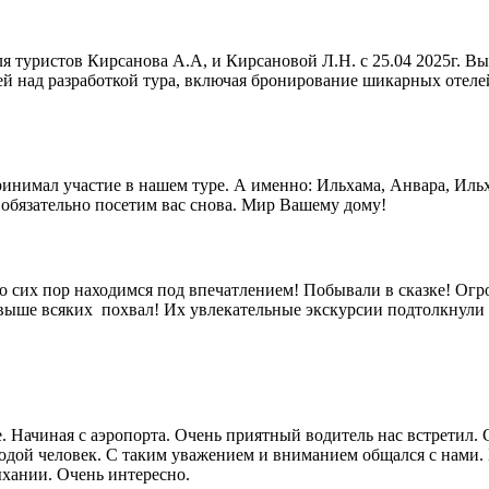
я туристов Кирсанова А.А, и Кирсановой Л.Н. с 25.04 2025г. 
й над разработкой тура, включая бронирование шикарных отелей 
принимал участие в нашем туре. А именно: Ильхама, Анвара, Иль
 обязательно посетим вас снова. Мир Вашему дому!
о сих пор находимся под впечатлением! Побывали в сказке! Огро
ы- выше всяких похвал! Их увлекательные экскурсии подтолкнул
. Начиная с аэропорта. Очень приятный водитель нас встретил. 
дой человек. С таким уважением и вниманием общался с нами. 
хании. Очень интересно.