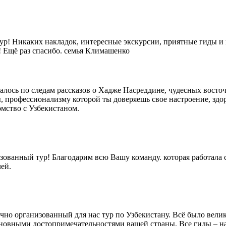
тур! Никаких накладок, интересные экскурсии, приятные гиды и
 Ещё раз спасибо. семья Климашенко
алось по следам рассказов о Хадже Насреддине, чудесных восто
 профессионализму которой ты доверяешь свое настроение, здор
омство с Узбекистаном.
зованный тур! Благодарим всю Вашу команду. которая работала 
ей.
ично организованный для нас тур по Узбекистану. Всë было вел
сновными достопримечательностями вашей страны. Все гиды – 