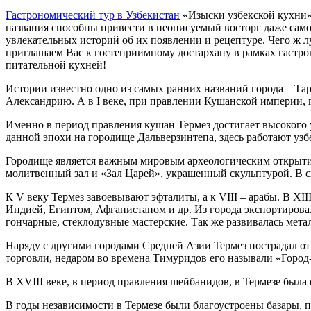
Гастрономический тур в Узбекистан
«Изыски узбекской кухни» 
названия способны привести в неописуемый восторг даже само
увлекательных историй об их появлении и рецептуре. Чего ж л
приглашаем Вас к гостеприимному достархану в рамках гастрон
питательной кухней!
Истории известно одно из самых ранних названий города – Тар
Александрию. А в I веке, при правлении Кушанской империи, 
Именно в период правления кушан Термез достигает высокого 
данной эпохи на городище Дальверзинтепа, здесь работают узб
Городище является важным мировым археологическим открытием
молитвенный зал и «Зал Царей», украшенный скульптурой. В 
К V веку Термез завоевывают эфталиты, а к VIII – арабы. В XI
Индией, Египтом, Афганистаном и др. Из города экспортировал
гончарные, стеклодувные мастерские. Так же развивалась метал
Наряду с другими городами Средней Азии Термез пострадал от 
торговли, недаром во времена Тимуридов его называли «Город
В XVIII веке, в период правления шейбанидов, в Термезе была
В годы независимости в Термезе были благоустроены базары, п