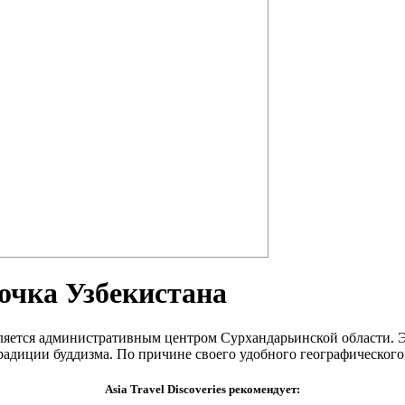
ны, воинов и философов. Не зря же среди
очка Узбекистана
вляется административным центром Сурхандарьинской области. Э
радиции буддизма. По причине своего удобного географического
Asia Travel Discoveries рекомендует: