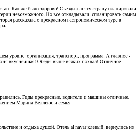
тан. Как же было здорово! Съездить в эту страну планировали
из серии невозможного. Но все откладывали: спланировать самим
оторая рассказала о прекрасном гастрономическом туре в
ра.
ем уровне: организация, транспорт, программа. А главное -
кухня вкуснейшая! Обеды выше всяких похвал! Отличное
онравились. Гиды прекрасные, водители и машины отличные.
ажением Марина Веллеюс и семья
льствие и отдыха душой. Отель al navar клевый, вернулись из