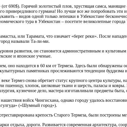
(от 690$). Горячий золотистый плов, хрустящая самса, манящие
го привередливого гурмана! Но лучше все же попробовать эти 
укавить – видов одной только лепешки в Узбекистане бесконечн
омического тура в Узбекистан – посетите великолепные города У
амастха, или Тарамата, что означает «берег реки». После напад
город называли Та-ли-ми.
уровня развития, он становится административным и культовым
екские и японские ученые.
, оно находится в 60 км от Термеза. Здесь были обнаружены ос
скульптурных памятниках прослеживаются тенденции буддизма и
II веке Термез снова обретает статус крупного центра культуры,
и пшеницу, хлопок, шелковые ткани и шерсть, паласы и ковры. 
лургия, кузнечное дело, мастера изготавливали предметы быта, 
нашествия войск Чингисхана, однако городу удалось восстановит
-гулгуда» («Шумный город»).
 отреставрирована крепость Старого Термеза, были построены м
арки отдыха, дороги. Развивается современная архитектура, со