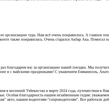
ю организацию тура. Нам всё очень понравилось. А главное пон
ашкенте также понравилась. Очень старался Акбар Ака. Помогал н
раз благодарим вас за организацию нашей поездки. Мы получил
зоне и с майскими праздниками! С уважением Емманюэль, Анат
ия в весенний Узбекистан в марте 2024 года, путешествия в На
ные. Особая благодарность нашим незабвенным гидам: уважаемо
ам" авто, нашим водителям-"сопроводителям". Все работали доб