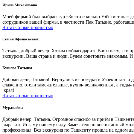
Ирина Михайловна
Моей фирмой был выбран тур «Золотое кольцо Узбекистана» дл
сотрудников вашей фирмы, в частности Пак Татьяне, работавше
Читать отзыв полностью
Семья Афанасьевых
Татьяна, добрый вечер. Хотим поблагодарить Вас и всех, кто 
экскурсии, Ваша страна и люди. Будем советовать знакомым. И
Бушева Татьяна
Добрый день, Татьяна! Вернулись из поездки в Узбекистан и д
слаженно, отели замечательные, кухня- великолепная , а гид
края!
Читать отзыв полностью
Муравлёвы
Добрый вечер, Татьяна. Огромное спасибо за приём в Ташкенте
выразить Исламу нашему гиду. Замечательно воспитанный моло
профессионал. Вся экскурсия по Ташкенту прошла на одном ды