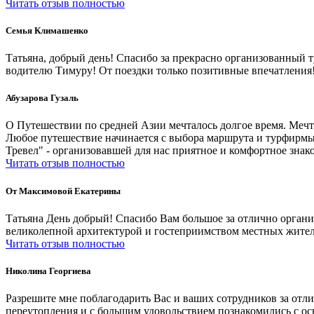
Читать отзыв полностью
Cемья Климашенко
Татьяна, добрый день! Спасибо за прекрасно организованный 
водителю Тимуру! От поездки только позитивные впечатления!
Абузарова Гузаль
О Путешествии по средней Азии мечталось долгое время. Мечт
Любое путешествие начинается с выбора маршрута и турфирмы,
Тревел" - организовавшей для нас приятное и комфортное знак
Читать отзыв полностью
От Максимовой Екатерины
Татьяна День добрый! Спасибо Вам большое за отлично органи
великолепной архитектурой и гостеприимством местных жител
Читать отзыв полностью
Николина Георгиева
Разрешите мне поблагодарить Вас и ваших сотрудников за отл
переутопления и с большим удовольствием познакомились с о