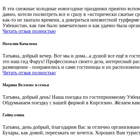
В эти снежные холодные новогодние праздники приятно вспомн
давно, хотели посмотреть все и сразу в «исторически сжатые с
как-то не хватало времени, а довериться неизвестной турфирме
Узбекистан, как там было замечательно и как удачно была орг
Читать отзыв полностью
Наталия Качалова
Татьяна, добрый вечер. Вот мы и дома...а душой все ещё в го
это наш гид Фарух! Профессионал своего дела, интересный ра
размещение - понравились и сами гостиницы и их расположени
Читать отзыв полностью
Марина Веллеюс и семья
Татьяна, добрый день! Наша поездка по гостеприимному Узбек
Обдумываем поездку с вашей фирмой в Киргизию. Желаем вам, 
Гайнуллина
Татьяна, день добрый, благодарим Вас за отлично организованн
Бухары, как домой, переезжать не хочется. Хороших Вам турис