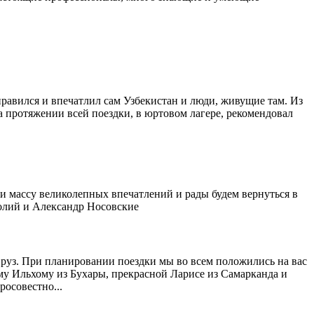
равился и впечатлил сам Узбекистан и люди, живущие там. Из
а протяжении всей поездки, в юртовом лагере, рекомендовал
и массу великолепных впечатлений и рады будем вернуться в
олий и Александр Носовские
вруз. При планировании поездки мы во всем положились на вас
му Ильхому из Бухары, прекрасной Ларисе из Самарканда и
росовестно...