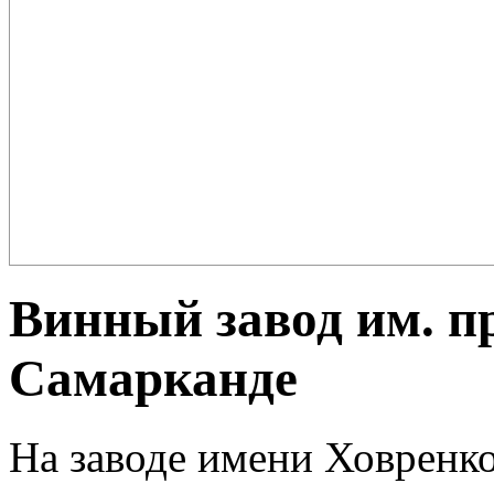
Плов – еда для настоящих ценителей и гурманов, любимцев форту
поклонников этого блюда так много ...
Винный завод им. пр
Самарканде
На заводе имени Ховренк