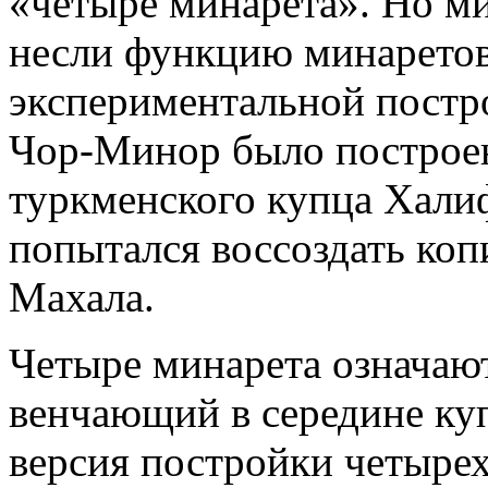
«четыре минарета». Но ми
несли функцию минаретов
экспериментальной постр
Чор-Минор было построен
туркменского купца Хали
попытался воссоздать ко
Махала.
Четыре минарета означают
венчающий в середине куп
версия постройки четыре