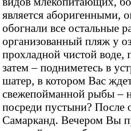
видов млекопитающих, бо
является аборигенными, о
обогнали все остальные 
организованный пляж у оз
прохладной чистой воде, п
затем – подниметесь в ус
шатер, в котором Вас жде
свежепойманной рыбы – ну
посреди пустыни? После о
Самарканд. Вечером Вы пр